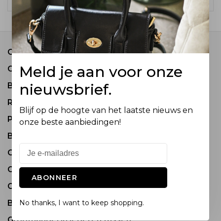
Contact
Meld je aan voor onze
Over ons
nieuwsbrief.
Bestel informatie
Retourneren
Blijf op de hoogte van het laatste nieuws en
Privacy Policy
onze beste aanbiedingen!
Betaalmethode
Onderhoud van Tassen
COME JOIN OUR TEAM
ABONNEER
Groothandel in tassen en accessoires
Bezoek onze showrooms
No thanks, I want to keep shopping.
Groothandel in lederen tassen