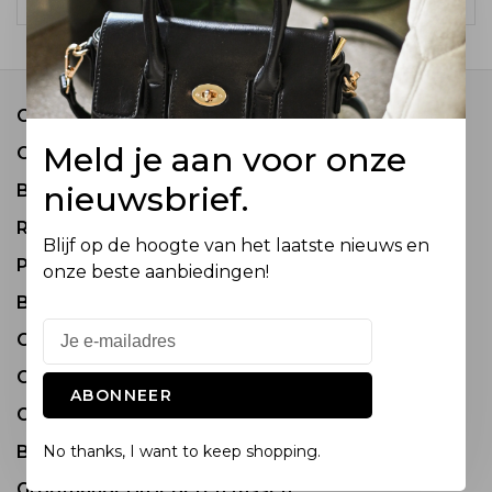
Contact
Meld je aan voor onze
Over ons
nieuwsbrief.
Bestel informatie
Retourneren
Blijf op de hoogte van het laatste nieuws en
Privacy Policy
onze beste aanbiedingen!
Betaalmethode
Onderhoud van Tassen
COME JOIN OUR TEAM
ABONNEER
Groothandel in tassen en accessoires
Bezoek onze showrooms
No thanks, I want to keep shopping.
Groothandel in lederen tassen