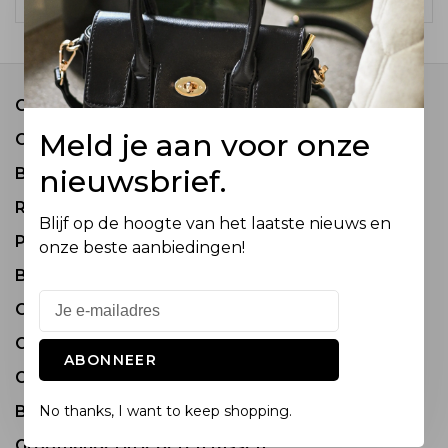
Contact
Meld je aan voor onze
Over ons
nieuwsbrief.
Bestel informatie
Retourneren
Blijf op de hoogte van het laatste nieuws en
Privacy Policy
onze beste aanbiedingen!
Betaalmethode
Onderhoud van Tassen
COME JOIN OUR TEAM
ABONNEER
Groothandel in tassen en accessoires
Bezoek onze showrooms
No thanks, I want to keep shopping.
Groothandel in lederen tassen