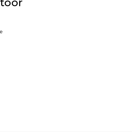
toor
e