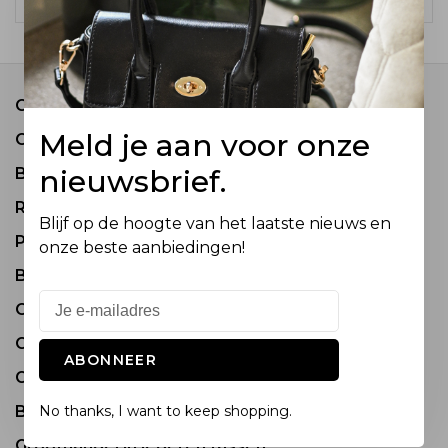
Contact
Meld je aan voor onze
Over ons
nieuwsbrief.
Bestel informatie
Retourneren
Blijf op de hoogte van het laatste nieuws en
Privacy Policy
onze beste aanbiedingen!
Betaalmethode
Onderhoud van Tassen
COME JOIN OUR TEAM
ABONNEER
Groothandel in tassen en accessoires
Bezoek onze showrooms
No thanks, I want to keep shopping.
Groothandel in lederen tassen